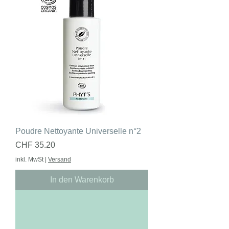
Poudre Nettoyante Universelle n°2
Preis
CHF 35.20
inkl. MwSt
|
Versand
In den Warenkorb