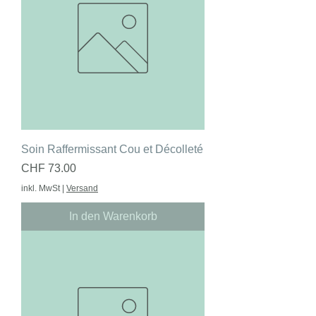
Soin Raffermissant Cou et Décolleté
Preis
CHF 73.00
inkl. MwSt
|
Versand
In den Warenkorb