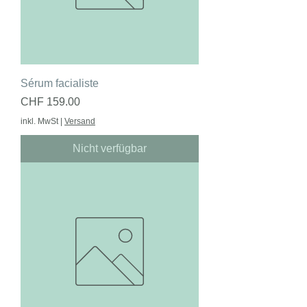
Sérum facialiste
Preis
CHF 159.00
inkl. MwSt
|
Versand
Nicht verfügbar