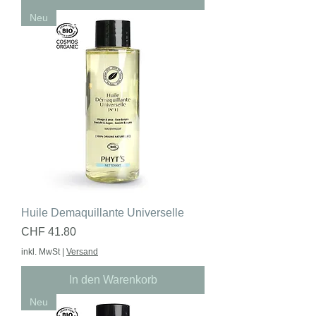
Neu
Huile Demaquillante Universelle
Preis
CHF 41.80
inkl. MwSt
|
Versand
In den Warenkorb
Neu