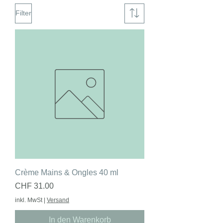
Filter
Crème Mains & Ongles 40 ml
Preis
CHF 31.00
inkl. MwSt
|
Versand
In den Warenkorb