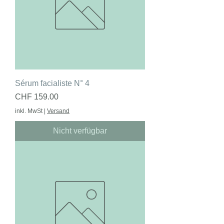
Sérum facialiste N° 4
Preis
CHF 159.00
inkl. MwSt
|
Versand
Nicht verfügbar